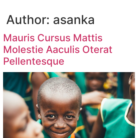
Author:
asanka
Mauris Cursus Mattis
Molestie Aaculis Oterat
Pellentesque