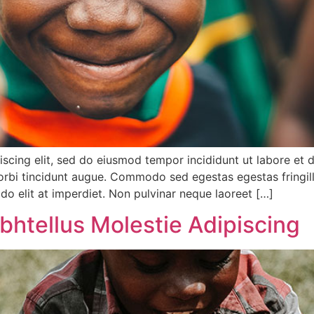
iscing elit, sed do eiusmod tempor incididunt ut labore et 
 morbi tincidunt augue. Commodo sed egestas egestas fringill
do elit at imperdiet. Non pulvinar neque laoreet […]
bhtellus Molestie Adipiscing