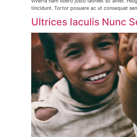
viverra nam libero justo laoreet sit amet. Feu
tincidunt. Tortor posuere ac ut consequat se
Ultrices Iaculis Nunc