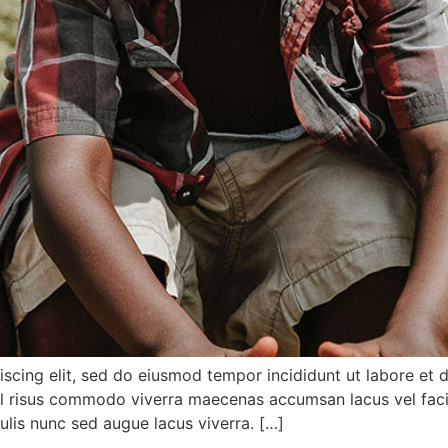
scing elit, sed do eiusmod tempor incididunt ut labore et 
Vel risus commodo viverra maecenas accumsan lacus vel facilis
culis nunc sed augue lacus viverra. […]