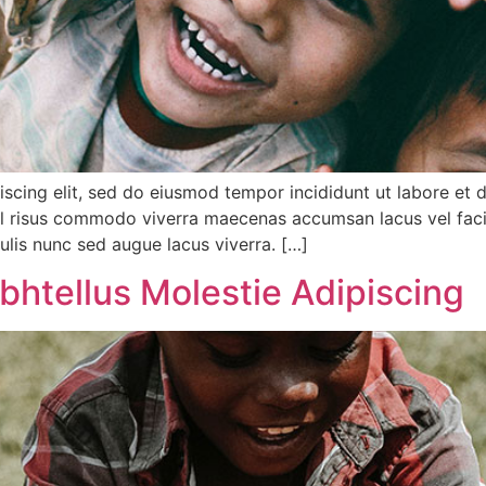
scing elit, sed do eiusmod tempor incididunt ut labore et 
Vel risus commodo viverra maecenas accumsan lacus vel facilis
culis nunc sed augue lacus viverra. […]
bhtellus Molestie Adipiscing