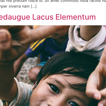
giat nisl pretium fusce id. Sit amet commodo nulla facilisi n
mper viverra nam […]
 Sedaugue Lacus Elementum